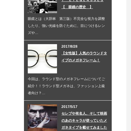
Ｆ ＥＹＥＧＬＡＳＳＥＳ
【 眼鏡の歴史 】
眼鏡とは（大辞林 第三版）不完全な視力を調整
したり、強い光線を防ぐために、目につけるレン
ズや…
2017/8/28
【女性版】人気のラウンドタ
イプのメガネフレーム！
今回は、ラウンド型のメガネフレームについてご
紹介！！ラウンド型メガネは、ファッション上級
者向け？…
2017/5/17
セレブや有名人、そして映画
のあのキャラが使っていたメ
ガネタイプを載せてみました