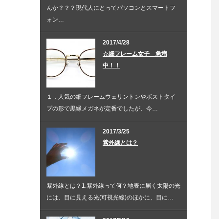
んか？？？現代人にとってパソコンとスマートフ
ォン…
2017/4/28
☆細フレーム女子 急増
中！！
１．人気の細フレームウェリントンやボストタイ
プの形で黒縁メガネが定番でしたが、今…
2017/3/25
紫外線とは？
紫外線とは？1.紫外線って何？地表に届く太陽の光
には、目に見える光(可視光線)のほかに、目に…