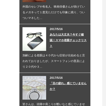
外国のセレブや有名人、映画俳優さんが掛けてい
るメガネって１度見ただけでも印象に残り、つい
ついマネした…
2017/5/16
あなたは大丈夫？今すぐ確
認！スマホ老眼チェックリス
ト
加齢による老眼は４０代から症状が出始めると言
われておりましたが、スマートフォンの普及によ
り２０代や３…
2017/5/16
「目の疲れ」感じていません
か？
皆さんは、頭痛や肩こりが酷いなと感じていませ